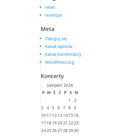
news
recenzje
Meta
Zaloguj się
Kanał wpisów
Kanał komentarzy
WordPress.org
Koncerty
sierpień 2026
P
W
Ś
C
P
S
N
1
2
3
4
5
6
7
8
9
10
11
12
13
14
15
16
17
18
19
20
21
22
23
24
25
26
27
28
29
30