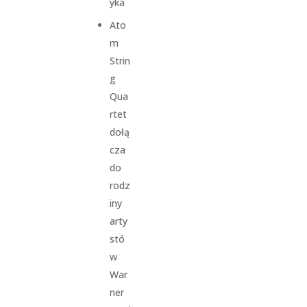
yka
Ato
m
Strin
g
Qua
rtet
dołą
cza
do
rodz
iny
arty
stó
w
War
ner