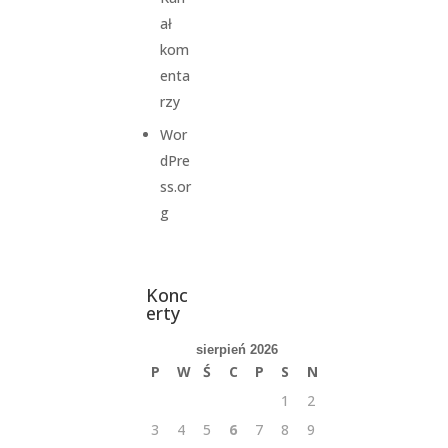
ał
kom
enta
rzy
Wor
dPre
ss.or
g
Konc
erty
sierpień 2026
P
W
Ś
C
P
S
N
1
2
3
4
5
6
7
8
9