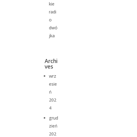
kie
radi
o
dwó
jka
Archi
ves
wrz
esie
ń
202
4
grud
zień
202