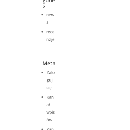
gorie
s
new
s
rece
nzje
Meta
Zalo
guj
się
Kan
ał
wpis
ów
Kan