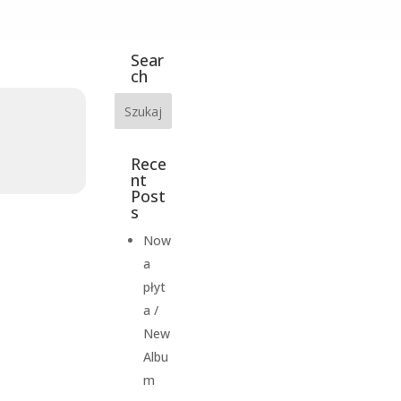
Sear
ch
Rece
nt
Post
s
Now
a
płyt
a /
New
Albu
m