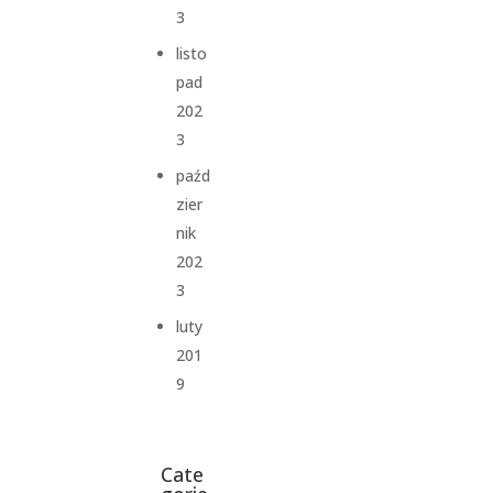
3
listo
pad
202
3
paźd
zier
nik
202
3
luty
201
9
Cate