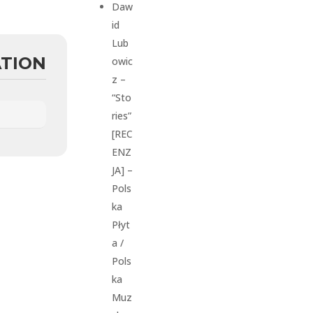
Daw
id
Lub
ATION
owic
z –
“Sto
ries”
[REC
ENZ
JA] –
Pols
ka
Płyt
a /
Pols
ka
Muz