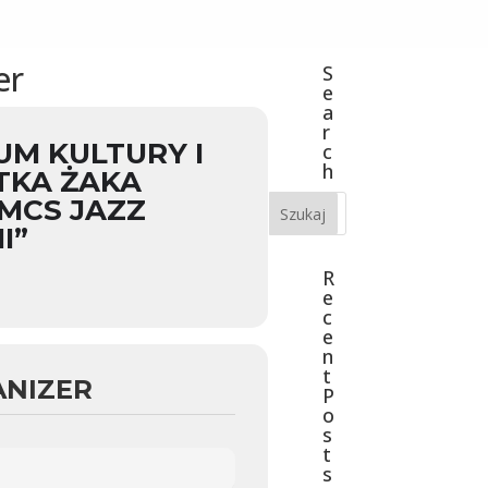
er
S
e
a
r
UM KULTURY I
c
h
TKA ŻAKA
UMCS JAZZ
I”
R
e
c
e
n
t
ANIZER
P
o
s
t
s